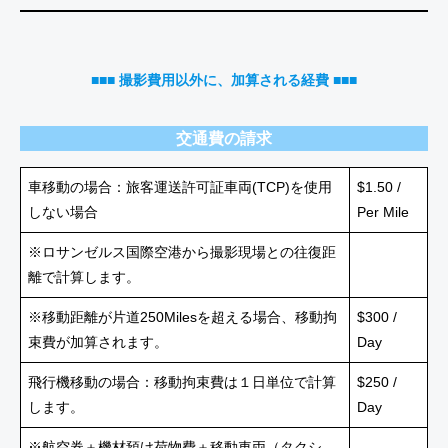
■■■
撮影費用以外に、加算される経費
■■■
交通費の請求
車移動の場合：旅客運送許可証車両(TCP)を使用
$1.50 /
しない場合
Per Mile
※ロサンゼルス国際空港から撮影現場との往復距
離で計算します。
※移動距離が片道250Milesを超える場合、移動拘
$300 /
束費が加算されます。
Day
飛行機移動の場合：移動拘束費は１日単位で計算
$250 /
します。
Day
※航空券＋機材預け荷物費＋移動車両（タクシ