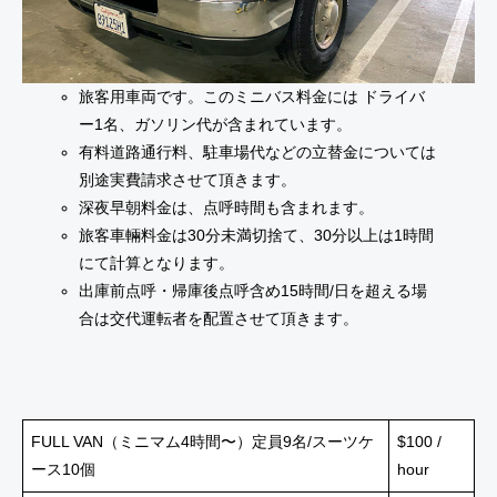
旅客用車両です。このミニバス料金には ドライバ
ー1名、ガソリン代が含まれています。
有料道路通行料、駐車場代などの立替金については
別途実費請求させて頂きます。
深夜早朝料金は、点呼時間も含まれます。
旅客車輛料金は30分未満切捨て、30分以上は1時間
にて計算となります。
出庫前点呼・帰庫後点呼含め15時間/日を超える場
合は交代運転者を配置させて頂きます。
FULL VAN（ミニマム4時間〜）定員9名/スーツケ
$100 /
ース10個
hour